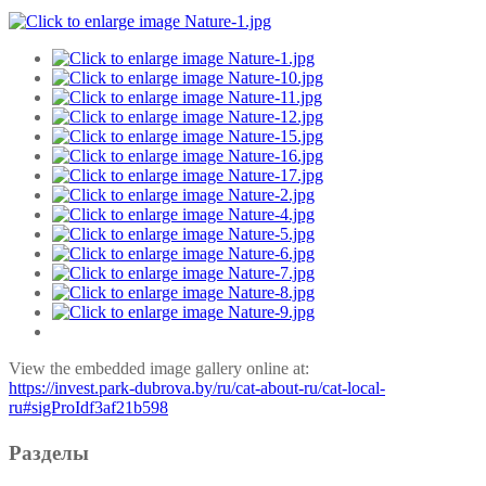
View the embedded image gallery online at:
https://invest.park-dubrova.by/ru/cat-about-ru/cat-local-
ru#sigProIdf3af21b598
Разделы