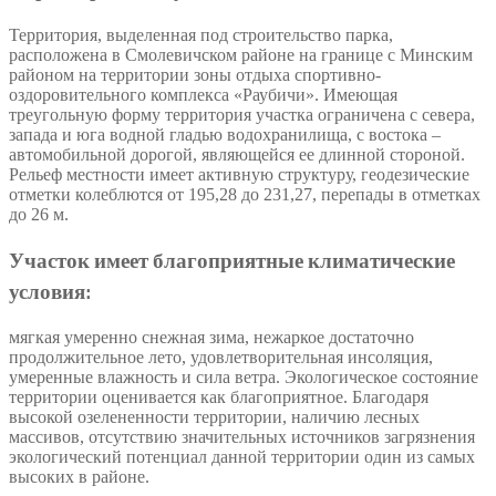
Территория, выделенная под строительство парка,
расположена в Смолевичском районе на границе с Минским
районом на территории зоны отдыха спортивно-
оздоровительного комплекса «Раубичи». Имеющая
треугольную форму территория участка ограничена с севера,
запада и юга водной гладью водохранилища, с востока –
автомобильной дорогой, являющейся ее длинной стороной.
Рельеф местности имеет активную структуру, геодезические
отметки колеблются от 195,28 до 231,27, перепады в отметках
до 26 м.
Участок имеет благоприятные климатические
условия:
мягкая умеренно снежная зима, нежаркое достаточно
продолжительное лето, удовлетворительная инсоляция,
умеренные влажность и сила ветра. Экологическое состояние
территории оценивается как благоприятное. Благодаря
высокой озелененности территории, наличию лесных
массивов, отсутствию значительных источников загрязнения
экологический потенциал данной территории один из самых
высоких в районе.